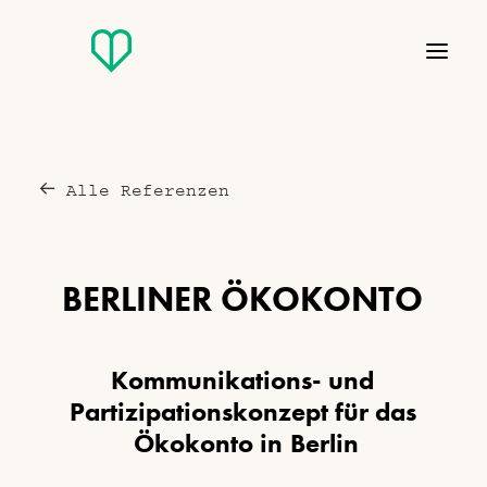
Alle Referenzen
B
E
R
L
I
N
E
R
Ö
K
O
K
O
N
T
O
K
o
m
m
u
n
i
k
a
t
i
o
n
s
-
u
n
d
P
a
r
t
i
z
i
p
a
t
i
o
n
s
k
o
n
z
e
p
t
f
ü
r
d
a
s
Ö
k
o
k
o
n
t
o
i
n
B
e
r
l
i
n