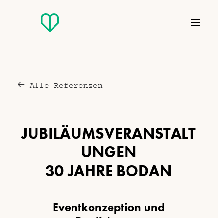
Alle Referenzen
J
U
B
I
L
Ä
U
M
S
V
E
R
A
N
S
T
A
L
T
U
N
G
E
N
3
0
J
A
H
R
E
B
O
D
A
N
E
v
e
n
t
k
o
n
z
e
p
t
i
o
n
u
n
d