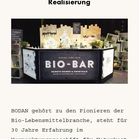
R
e
a
l
i
s
i
e
r
u
n
g
BODAN gehört zu den Pionieren der
Bio-Lebensmittelbranche, steht für
30 Jahre Erfahrung im