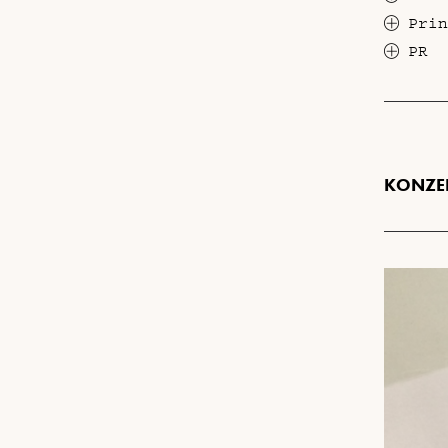
Prin
PR
KONZEP