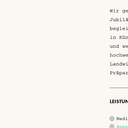
Wir g
Jubil
begle
in Kü
und w
hochw
Landw
Präpa
LEISTU
Medi
Konz