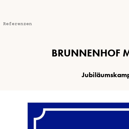
e Referenzen
B
R
U
N
N
E
N
H
O
F
J
u
b
i
l
ä
u
m
s
k
a
m