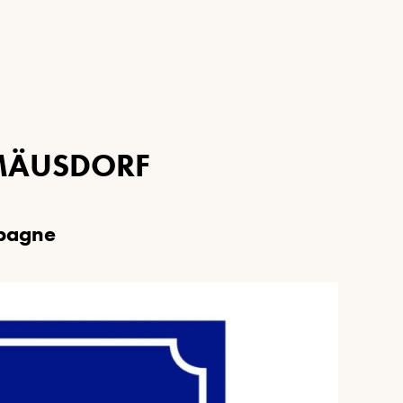
M
Ä
U
S
D
O
R
F
p
a
g
n
e