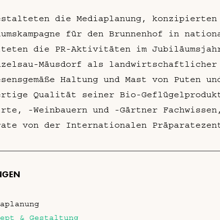
estalteten die Mediaplanung, konzipierten
äumskampagne für den Brunnenhof in nation
iteten die PR-Aktivitäten im Jubiläumsjah
nzelsau-Mäusdorf als landwirtschaftlicher
esensgemäße Haltung und Mast von Puten un
ertige Qualität seiner Bio-Geflügelproduk
irte, -Weinbauern und -Gärtner Fachwissen
rate von der Internationalen Präparatezen
NGEN
aplanung
ept & Gestaltung