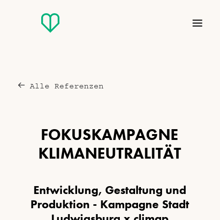
Alle Referenzen
F
O
K
U
S
K
A
M
P
A
G
N
E
K
L
I
M
A
N
E
U
T
R
A
L
I
T
Ä
T
E
n
t
w
i
c
k
l
u
n
g
,
G
e
s
t
a
l
t
u
n
g
u
n
d
P
r
o
d
u
k
t
i
o
n
-
K
a
m
p
a
g
n
e
S
t
a
d
t
L
u
d
w
i
g
s
b
u
r
g
x
c
l
i
m
a
p