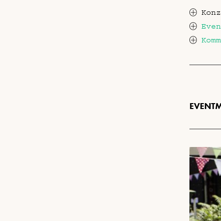
Konz
Even
Komm
EVENT