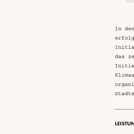
In de
erfol
Initi
das z
Initi
Klima
organ
Stadt
LEISTU