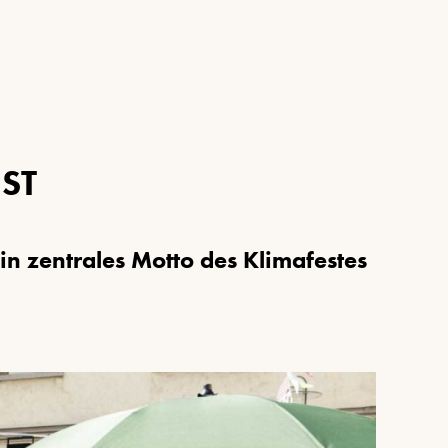
E
S
T
i
n
z
e
n
t
r
a
l
e
s
M
o
t
t
o
d
e
s
K
l
i
m
a
f
e
s
t
e
s