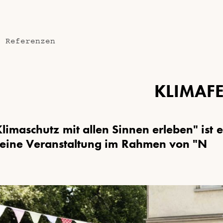
e Referenzen
K
L
I
M
A
F
K
l
i
m
a
s
c
h
u
t
z
m
i
t
a
l
l
e
n
S
i
n
n
e
n
e
r
l
e
b
e
n
"
i
s
t
e
e
i
n
e
V
e
r
a
n
s
t
a
l
t
u
n
g
i
m
R
a
h
m
e
n
v
o
n
"
N