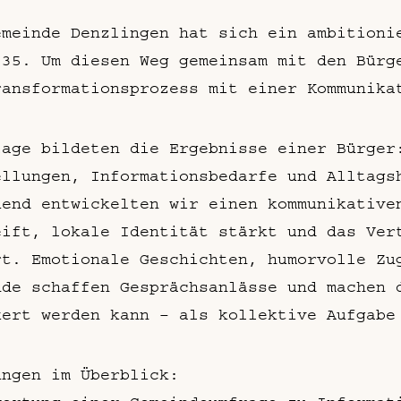
emeinde Denzlingen hat sich ein ambitioni
035. Um diesen Weg gemeinsam mit den Bürg
ransformationsprozess mit einer Kommunika
lage bildeten die Ergebnisse einer Bürger
ellungen, Informationsbedarfe und Alltags
uend entwickelten wir einen kommunikative
eift, lokale Identität stärkt und das Ver
rt. Emotionale Geschichten, humorvolle Zu
nde schaffen Gesprächsanlässe und machen 
kert werden kann – als kollektive Aufgabe
ungen im Überblick: