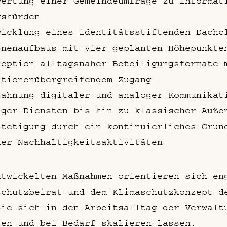
wertung einer Gemeindeumfrage zu Informat
gshürden
wicklung eines identitätsstiftenden Dachc
gnenaufbaus mit vier geplanten Höhepunkte
zeption alltagsnaher Beteiligungsformate 
ationenübergreifendem Zugang
zahnung digitaler und analoger Kommunikat
nger-Diensten bis hin zu klassischer Auße
stetigung durch ein kontinuierliches Grun
ner Nachhaltigkeitsaktivitäten
ntwickelten Maßnahmen orientieren sich en
schutzbeirat und dem Klimaschutzkonzept d
sie sich in den Arbeitsalltag der Verwalt
zen und bei Bedarf skalieren lassen.