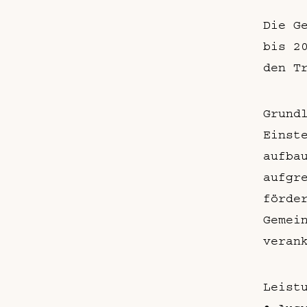
Die G
bis 2
den T
Grund
Einst
aufba
aufgr
förde
Gemei
veran
Leist