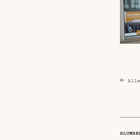
All
BLUMBE