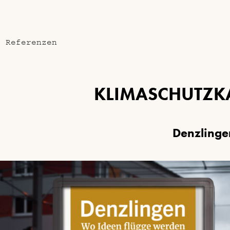
e Referenzen
K
L
I
M
A
S
C
H
U
T
Z
K
D
e
n
z
l
i
n
g
e