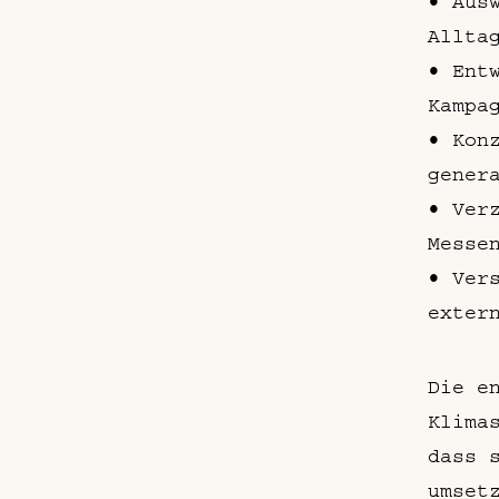
• Aus
Allta
• Ent
Kampa
• Kon
gener
• Ver
Messe
• Ver
exter
Die e
Klima
dass 
umset