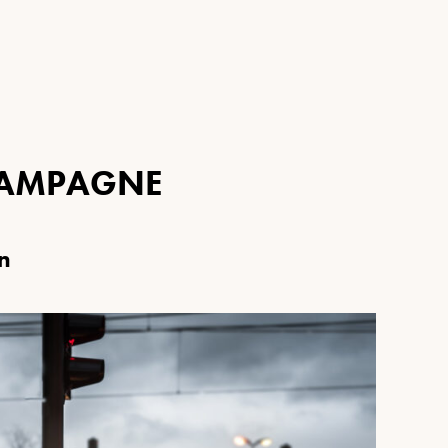
A
M
P
A
G
N
E
n