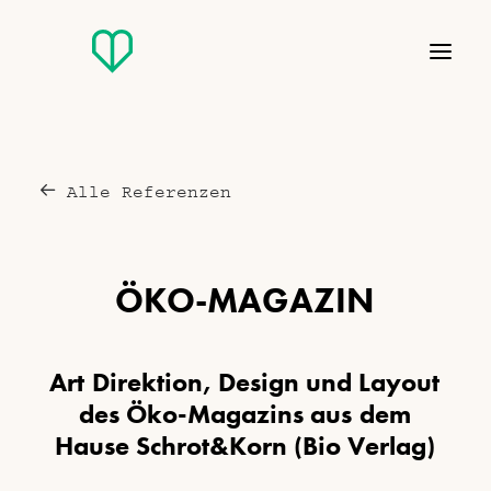
Alle Referenzen
Ö
K
O
-
M
A
G
A
Z
I
N
A
r
t
D
i
r
e
k
t
i
o
n
,
D
e
s
i
g
n
u
n
d
L
a
y
o
u
t
d
e
s
Ö
k
o
-
M
a
g
a
z
i
n
s
a
u
s
d
e
m
H
a
u
s
e
S
c
h
r
o
t
&
K
o
r
n
(
B
i
o
V
e
r
l
a
g
)