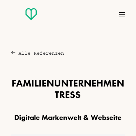
Alle Referenzen
F
A
M
I
L
I
E
N
U
N
T
E
R
N
E
H
M
E
N
T
R
E
S
S
D
i
g
i
t
a
l
e
M
a
r
k
e
n
w
e
l
t
&
W
e
b
s
e
i
t
e